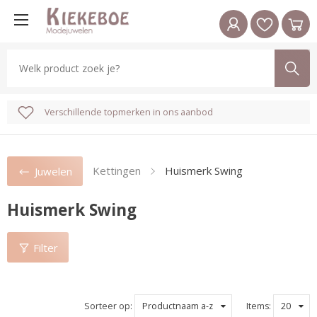
Gratis verzending vanaf € 75
Reeds 35 jaar ervaring
Verschillende topmerken in ons aanbod
Kettingen
Huismerk Swing
Juwelen
Huismerk Swing
Filter
Sorteer op:
Productnaam a-z
Items:
20